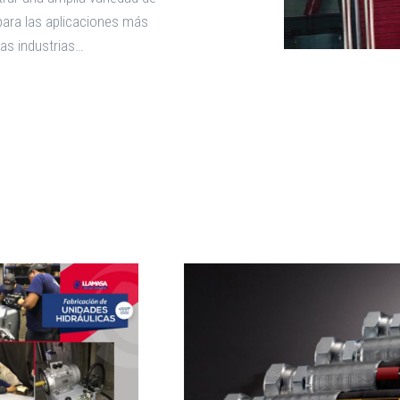
ara las aplicaciones más
as industrias…