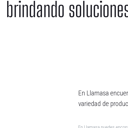
brindando solucione
En Llamasa encuen
variedad de product
En Llamasa puedes encont