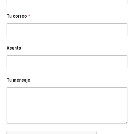
Tu correo
*
n
Asunto
o
m
b
r
e
T
Tu mensaje
u
T
u