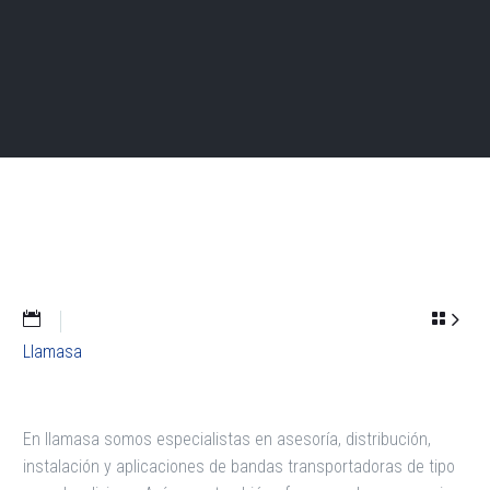


Llamasa
En llamasa somos especialistas en asesoría, distribución,
instalación y aplicaciones de bandas transportadoras de tipo