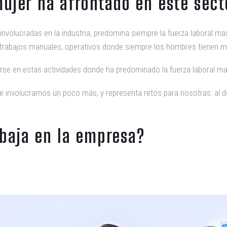
mujer ha afrontado en este sect
nvolucradas en la industria, predomina siempre la fuerza laboral m
de trabajos manuales, operativos donde siempre los hombres tienen 
rse en estas actividades donde ha predominado la fuerza laboral ma
 involucrarnos un poco más, y representa retos para nosotras: al 
baja en la empresa?