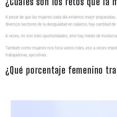
¿Cuáles son los retos que la 
A pesar de que las mujeres cada día estamos mejor preparadas, i
diversos sectores de la desigualdad en salarios, hay cantidad 
A veces, no son sólo oportunidades, sino hay miedo de involucra
También como mujeres nos toca varios roles, eso a veces impide
trabajadoras, ejecutivas.
¿Qué porcentaje femenino tra