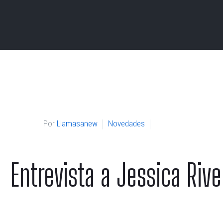
Por
Llamasanew
Novedades
Entrevista a Jessica Riv