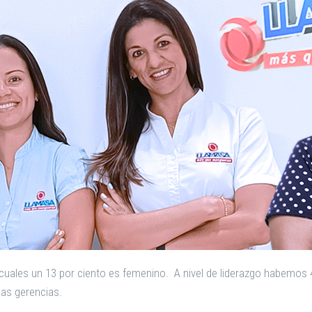
uales un 13 por ciento es femenino. A nivel de liderazgo habemos 4
las gerencias.