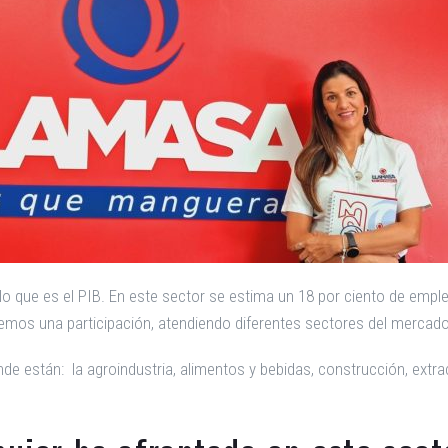
lo que es el PIB. En este sector se estima un 18 por ciento de empleo
emos una participación, atendiendo diferentes sectores del mercado 
de están: la agroindustria, alimentos y bebidas, construcción, extra